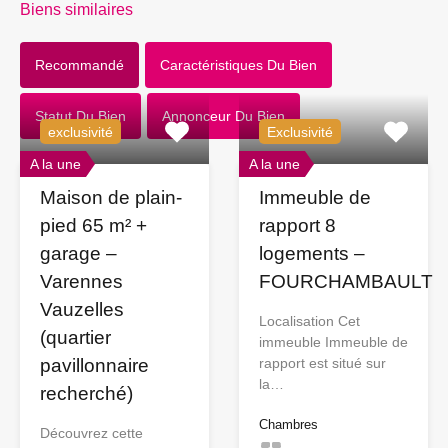
Biens similaires
Recommandé
Caractéristiques Du Bien
Statut Du Bien
Annonceur Du Bien
exclusivité
Exclusivité
A la une
A la une
Maison de plain-
Immeuble de
pied 65 m² +
rapport 8
garage –
logements –
Varennes
FOURCHAMBAULT
Vauzelles
Localisation Cet
(quartier
immeuble Immeuble de
pavillonnaire
rapport est situé sur
la…
recherché)
Chambres
Découvrez cette