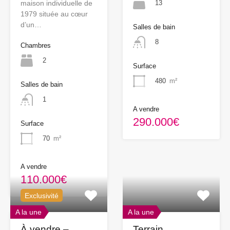
13
maison individuelle de
1979 située au cœur
d’un…
Salles de bain
8
Chambres
2
Surface
480
m²
Salles de bain
1
A vendre
290.000€
Surface
70
m²
A vendre
110.000€
Exclusivité
A la une
A la une
À vendre –
Terrain