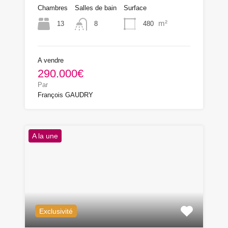
Chambres
Salles de bain
Surface
m²
13
480
8
A vendre
290.000€
Par
François GAUDRY
A la une
Exclusivité