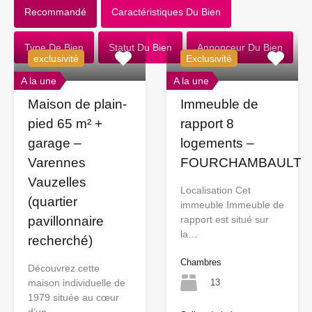
Recommandé
Caractéristiques Du Bien
Type De Bien
Statut Du Bien
Annonceur Du Bien
exclusivité
Exclusivité
A la une
A la une
Maison de plain-
Immeuble de
pied 65 m² +
rapport 8
garage –
logements –
Varennes
FOURCHAMBAULT
Vauzelles
Localisation Cet
(quartier
immeuble Immeuble de
pavillonnaire
rapport est situé sur
la…
recherché)
Chambres
Découvrez cette
13
maison individuelle de
1979 située au cœur
d’un…