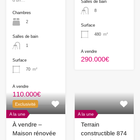
Salles de bain
8
Chambres
2
Surface
480
m²
Salles de bain
1
A vendre
290.000€
Surface
70
m²
A vendre
110.000€
Exclusivité
A la une
A la une
À vendre –
Terrain
Maison rénovée
constructible 874