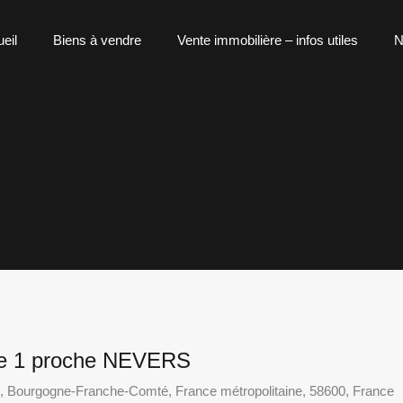
eil
Biens à vendre
Vente immobilière – infos utiles
N
age 1 proche NEVERS
, Bourgogne-Franche-Comté, France métropolitaine, 58600, France