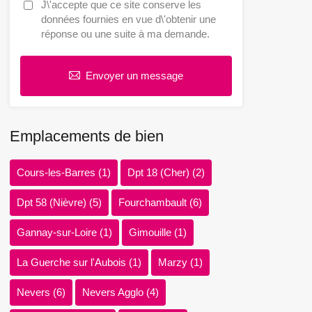
J\'accepte que ce site conserve les
données fournies en vue d\'obtenir une
réponse ou une suite à ma demande.
Envoyer un message
Emplacements de bien
Cours-les-Barres
(1)
Dpt 18 (Cher)
(2)
Dpt 58 (Nièvre)
(5)
Fourchambault
(6)
Gannay-sur-Loire
(1)
Gimouille
(1)
La Guerche sur l'Aubois
(1)
Marzy
(1)
Nevers
(6)
Nevers Agglo
(4)