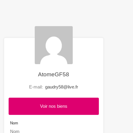
AtomeGF58
E-mail:
gaudry58@live.fr
Voir nos biens
Nom