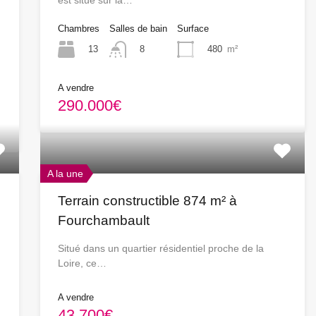
est situé sur la…
Chambres
Salles de bain
Surface
13
480
m²
8
A vendre
290.000€
A la une
Terrain constructible 874 m² à
Fourchambault
Situé dans un quartier résidentiel proche de la
Loire, ce…
A vendre
43.700€