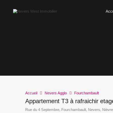
Accu
Accueil
Nevers Agglo
Fourchambault
Appartement T3 à rafraichir et
Rue du 4 Septembre, Fourchambault, Nevers, Nièvre