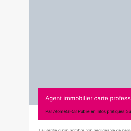
Agent immobilier carte profess
Par
AtomeGF58
Publié en
Infos pratiques
Su
J’ai vérifié qu’un nombre non négligeable de per