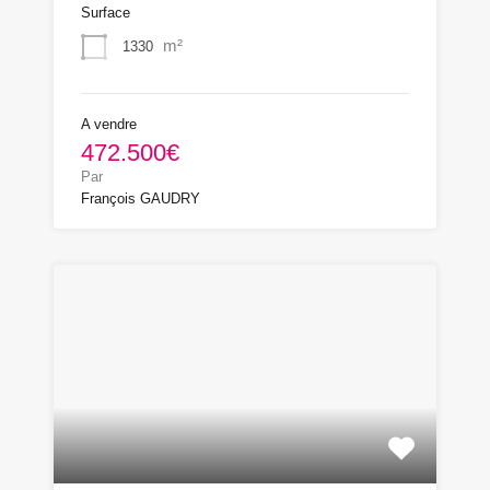
Surface
m²
1330
A vendre
472.500€
Par
François GAUDRY